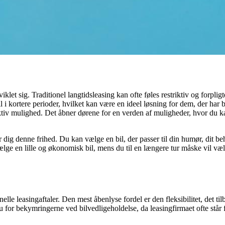
klet sig. Traditionel langtidsleasing kan ofte føles restriktiv og forpligt
 i kortere perioder, hvilket kan være en ideel løsning for dem, der har bru
raktiv mulighed. Det åbner dørene for en verden af muligheder, hvor du ka
iver dig denne frihed. Du kan vælge en bil, der passer til din humør, dit 
lge en lille og økonomisk bil, mens du til en længere tur måske vil væl
lle leasingaftaler. Den mest åbenlyse fordel er den fleksibilitet, det tilb
 for bekymringerne ved bilvedligeholdelse, da leasingfirmaet ofte står f