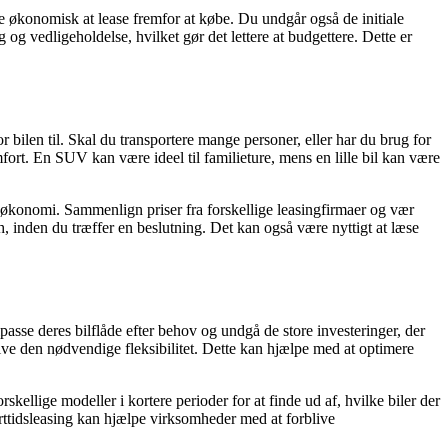
e økonomisk at lease fremfor at købe. Du undgår også de initiale
g og vedligeholdelse, hvilket gør det lettere at budgettere. Dette er
r bilen til. Skal du transportere mange personer, eller har du brug for
omfort. En SUV kan være ideel til familieture, mens en lille bil kan være
in økonomi. Sammenlign priser fra forskellige leasingfirmaer og vær
h, inden du træffer en beslutning. Det kan også være nyttigt at læse
passe deres bilflåde efter behov og undgå de store investeringer, der
g give den nødvendige fleksibilitet. Dette kan hjælpe med at optimere
ellige modeller i kortere perioder for at finde ud af, hvilke biler der
orttidsleasing kan hjælpe virksomheder med at forblive