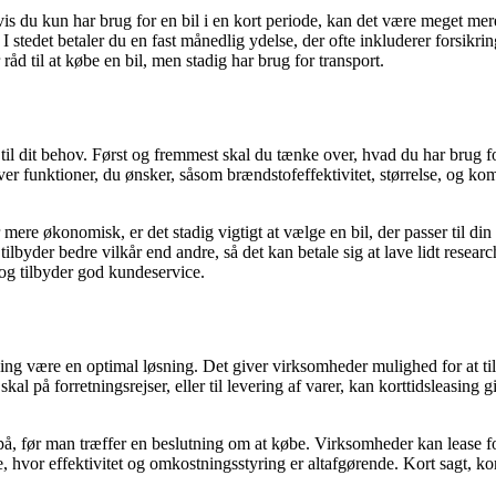
s du kun har brug for en bil i en kort periode, kan det være meget mer
I stedet betaler du en fast månedlig ydelse, der ofte inkluderer forsikrin
åd til at købe en bil, men stadig har brug for transport.
l til dit behov. Først og fremmest skal du tænke over, hvad du har brug fo
 over funktioner, du ønsker, såsom brændstofeffektivitet, størrelse, og k
r mere økonomisk, er det stadig vigtigt at vælge en bil, der passer til d
lbyder bedre vilkår end andre, så det kan betale sig at lave lidt researc
 og tilbyder god kundeservice.
sing være en optimal løsning. Det giver virksomheder mulighed for at til
kal på forretningsrejser, eller til levering af varer, kan korttidsleasin
, før man træffer en beslutning om at købe. Virksomheder kan lease forsk
he, hvor effektivitet og omkostningsstyring er altafgørende. Kort sagt, k