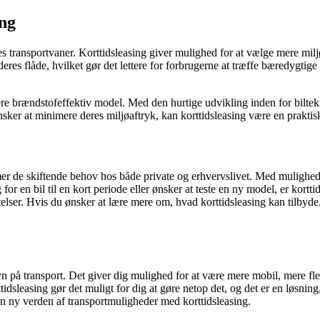
ing
 transportvaner. Korttidsleasing giver mulighed for at vælge mere milj
deres flåde, hvilket gør det lettere for forbrugerne at træffe bæredygti
mere brændstofeffektiv model. Med den hurtige udvikling inden for biltek
ker at minimere deres miljøaftryk, kan korttidsleasing være en praktisk
 de skiftende behov hos både private og erhvervslivet. Med muligheden f
for en bil til en kort periode eller ønsker at teste en ny model, er kortti
telser. Hvis du ønsker at lære mere om, hvad korttidsleasing kan tilbyd
syn på transport. Det giver dig mulighed for at være mere mobil, mere fl
rttidsleasing gør det muligt for dig at gøre netop det, og det er en løsni
n ny verden af transportmuligheder med korttidsleasing.