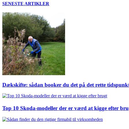
SENESTE ARTIKLER
Dækskifte: sådan booker du det på det rette tidspunk
Top 10 Skoda-modeller der er værd at kigge efter bru