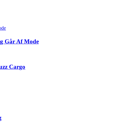
rig Går Af Mode
Buzz Cargo
g