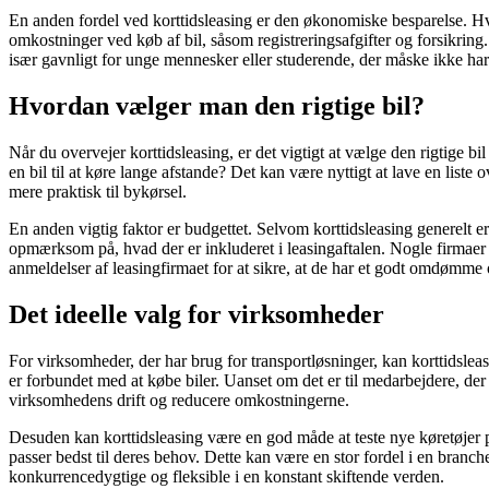
En anden fordel ved korttidsleasing er den økonomiske besparelse. Hvi
omkostninger ved køb af bil, såsom registreringsafgifter og forsikring. 
især gavnligt for unge mennesker eller studerende, der måske ikke har r
Hvordan vælger man den rigtige bil?
Når du overvejer korttidsleasing, er det vigtigt at vælge den rigtige bi
en bil til at køre lange afstande? Det kan være nyttigt at lave en liste
mere praktisk til bykørsel.
En anden vigtig faktor er budgettet. Selvom korttidsleasing generelt e
opmærksom på, hvad der er inkluderet i leasingaftalen. Nogle firmaer ti
anmeldelser af leasingfirmaet for at sikre, at de har et godt omdømme
Det ideelle valg for virksomheder
For virksomheder, der har brug for transportløsninger, kan korttidslea
er forbundet med at købe biler. Uanset om det er til medarbejdere, der s
virksomhedens drift og reducere omkostningerne.
Desuden kan korttidsleasing være en god måde at teste nye køretøjer på
passer bedst til deres behov. Dette kan være en stor fordel i en branc
konkurrencedygtige og fleksible i en konstant skiftende verden.