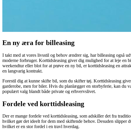
En ny æra for billeasing
I takt med at vores livsstil og behov ændrer sig, har billeasing også udvi
moderne forbruger. Korttidsleasing giver dig mulighed for at leje en bil
weekendtur eller blot for at prøve en ny bil, er korttidsleasing en att
en langvarig kontrakt.
Forestil dig at kunne skifte bil, som du skifter tøj. Korttidsleasing g
garderobe, men for biler. Hvis du planlægger en storbyferie, kan du væ
populært valg blandt både private og erhvervslivet.
Fordele ved korttidsleasing
Der er mange fordele ved korttidsleasing, som adskiller det fra traditione
hvilket gør det ideelt for dem med skiftende behov. Desuden slipper du
hvilket er en stor fordel i en travl hverdag.