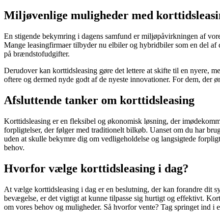
Miljøvenlige muligheder med korttidsleas
En stigende bekymring i dagens samfund er miljøpåvirkningen af vores
Mange leasingfirmaer tilbyder nu elbiler og hybridbiler som en del af 
på brændstofudgifter.
Derudover kan korttidsleasing gøre det lettere at skifte til en nyere, 
oftere og dermed nyde godt af de nyeste innovationer. For dem, der øns
Afsluttende tanker om korttidsleasing
Korttidsleasing er en fleksibel og økonomisk løsning, der imødekommer
forpligtelser, der følger med traditionelt bilkøb. Uanset om du har brug 
uden at skulle bekymre dig om vedligeholdelse og langsigtede forplig
behov.
Hvorfor vælge korttidsleasing i dag?
At vælge korttidsleasing i dag er en beslutning, der kan forandre dit 
bevægelse, er det vigtigt at kunne tilpasse sig hurtigt og effektivt. Ko
om vores behov og muligheder. Så hvorfor vente? Tag springet ind i e