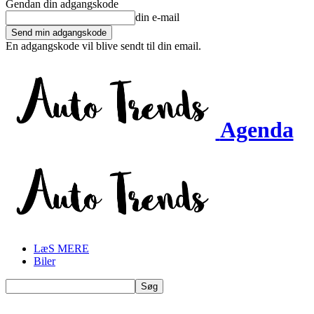
Gendan din adgangskode
din e-mail
En adgangskode vil blive sendt til din email.
Agenda
LæS MERE
Biler