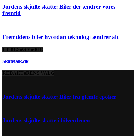
Jordens skjulte skatte: Biler der ændrer vores
fremtid
Fremtidens biler hvordan teknologi ændrer alt
ET BESøG VæRD!
Skatetalk.dk
REDAKTøRENS VALG
Jordens skjulte skatte: Biler fra glemte epoker
Jordens skjulte skatte i bilverdenen