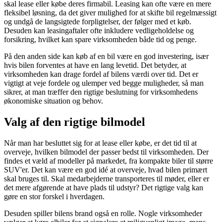
skal lease eller købe deres firmabil. Leasing kan ofte være en mere
fleksibel løsning, da det giver mulighed for at skifte bil regelmæssigt
og undgå de langsigtede forpligtelser, der følger med et køb.
Desuden kan leasingaftaler ofte inkludere vedligeholdelse og
forsikring, hvilket kan spare virksomheden både tid og penge.
På den anden side kan køb af en bil være en god investering, især
hvis bilen forventes at have en lang levetid. Det betyder, at
virksomheden kan drage fordel af bilens værdi over tid. Det er
vigtigt at veje fordele og ulemper ved begge muligheder, så man
sikrer, at man træffer den rigtige beslutning for virksomhedens
økonomiske situation og behov.
Valg af den rigtige bilmodel
Når man har besluttet sig for at lease eller købe, er det tid til at
overveje, hvilken bilmodel der passer bedst til virksomheden. Der
findes et væld af modeller på markedet, fra kompakte biler til større
SUV'er. Det kan være en god idé at overveje, hvad bilen primært
skal bruges til. Skal medarbejderne transporteres til møder, eller er
det mere afgørende at have plads til udstyr? Det rigtige valg kan
gøre en stor forskel i hverdagen.
Desuden spiller bilens brand også en rolle. Nogle virksomheder