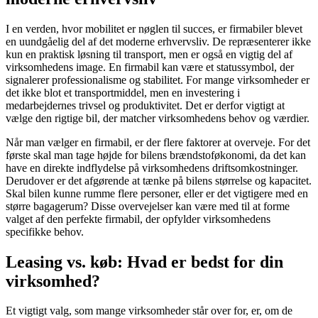
I en verden, hvor mobilitet er nøglen til succes, er firmabiler blevet
en uundgåelig del af det moderne erhvervsliv. De repræsenterer ikke
kun en praktisk løsning til transport, men er også en vigtig del af
virksomhedens image. En firmabil kan være et statussymbol, der
signalerer professionalisme og stabilitet. For mange virksomheder er
det ikke blot et transportmiddel, men en investering i
medarbejdernes trivsel og produktivitet. Det er derfor vigtigt at
vælge den rigtige bil, der matcher virksomhedens behov og værdier.
Når man vælger en firmabil, er der flere faktorer at overveje. For det
første skal man tage højde for bilens brændstoføkonomi, da det kan
have en direkte indflydelse på virksomhedens driftsomkostninger.
Derudover er det afgørende at tænke på bilens størrelse og kapacitet.
Skal bilen kunne rumme flere personer, eller er det vigtigere med en
større bagagerum? Disse overvejelser kan være med til at forme
valget af den perfekte firmabil, der opfylder virksomhedens
specifikke behov.
Leasing vs. køb: Hvad er bedst for din
virksomhed?
Et vigtigt valg, som mange virksomheder står over for, er, om de