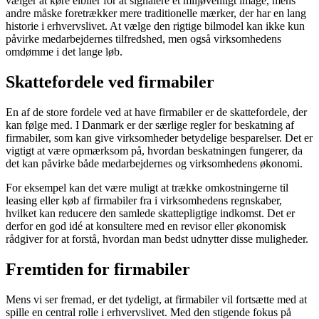
vælger at køre elbiler for at signalere et miljøvenligt image, mens
andre måske foretrækker mere traditionelle mærker, der har en lang
historie i erhvervslivet. At vælge den rigtige bilmodel kan ikke kun
påvirke medarbejdernes tilfredshed, men også virksomhedens
omdømme i det lange løb.
Skattefordele ved firmabiler
En af de store fordele ved at have firmabiler er de skattefordele, der
kan følge med. I Danmark er der særlige regler for beskatning af
firmabiler, som kan give virksomheder betydelige besparelser. Det er
vigtigt at være opmærksom på, hvordan beskatningen fungerer, da
det kan påvirke både medarbejdernes og virksomhedens økonomi.
For eksempel kan det være muligt at trække omkostningerne til
leasing eller køb af firmabiler fra i virksomhedens regnskaber,
hvilket kan reducere den samlede skattepligtige indkomst. Det er
derfor en god idé at konsultere med en revisor eller økonomisk
rådgiver for at forstå, hvordan man bedst udnytter disse muligheder.
Fremtiden for firmabiler
Mens vi ser fremad, er det tydeligt, at firmabiler vil fortsætte med at
spille en central rolle i erhvervslivet. Med den stigende fokus på