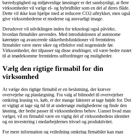
bæredygtighed og miljøvenlige løsninger er det sandsynligt, at flere
virksomheder vil vælge el- og hybridbiler som en del af deres flåde.
Dette vil ikke kun hjælpe med at reducere CO2-aftrykket, men også
give virksomhederne et moderne og ansvarligt image.
Derudover vil udviklingen inden for teknologi også påvirke,
hvordan firmabiler anvendes. Med introduktionen af autonome
køretøjer og avancerede sikkerhedsfunktioner vil fremtidens
firmabiler være mere sikre og effektive end nogensinde før.
Virksomheder, der tilpasser sig disse ændringer, vil være bedre rustet
til at imødekomme fremtidens udfordringer og muligheder.
Vælg den rigtige firmabil for din
virksomhed
At vælge den rigtige firmabil er en beslutning, der kræver
overvejelse og planlægning. Fra valg af bilmodel til overvejelser
omkring leasing vs. køb, er der mange faktorer at tage højde for. Det
er vigtigt at tage sig tid til at undersøge mulighederne og finde den
løsning, der bedst passer til virksomhedens behov. Uanset hvad man
vælger, vil en firmabil være en vigtig del af virksomhedens identitet
og en investering i medarbejdernes trivsel og produktivitet.
For mere information og vejledning omkring firmabiler kan man