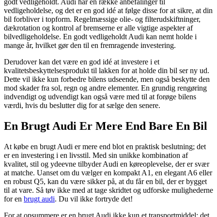
godt vedligeholdt. Audi har en række anbefalinger til
vedligeholdelse, og det er en god idé at følge disse for at sikre, at din
bil forbliver i topform. Regelmæssige olie- og filterudskiftninger,
dækrotation og kontrol af bremserne er alle vigtige aspekter af
bilvedligeholdelse. En godt vedligeholdt Audi kan nemt holde i
mange år, hvilket gør den til en fremragende investering.
Derudover kan det være en god idé at investere i et
kvalitetsbeskyttelsesprodukt til lakken for at holde din bil ser ny ud.
Dette vil ikke kun forbedre bilens udseende, men også beskytte den
mod skader fra sol, regn og andre elementer. En grundig rengøring
indvendigt og udvendigt kan også være med til at forøge bilens
værdi, hvis du beslutter dig for at sælge den senere.
En Brugt Audi Er Mere End Bare En Bil
At købe en brugt Audi er mere end blot en praktisk beslutning; det
er en investering i en livsstil. Med sin unikke kombination af
kvalitet, stil og ydeevne tilbyder Audi en køreoplevelse, der er svær
at matche. Uanset om du vælger en kompakt A1, en elegant A6 eller
en robust Q5, kan du være sikker på, at du får en bil, der er bygget
til at vare. Så tøv ikke med at tage skridtet og udforske mulighederne
for en
brugt audi
. Du vil ikke fortryde det!
For at opsummere er en brugt Audi ikke kun et transportmiddel; det