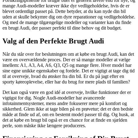
Forsikringspriserne for brugte biler er generelt lavere end for nye, og
mange Audi-modeller kræver ikke dyr vedligeholdelse, hvis de er
blevet ordentligt passet på. Dette betyder, at du kan nyde din bil
uden at skulle bekymre dig om dyre reparationer og vedligeholdelse.
Og med de mange tilgængelige modeller og varianter kan du finde
en brugt Audi, der passer perfekt til dine behov og dit budget.
Valg af den Perfekte Brugt Audi
Når du står over for beslutningen om at købe en brugt Audi, kan det
være en overvældende proces. Der er så mange modeller at vælge
imellem: A1, A3, A4, A6, Q3, Q5 og mange flere. Hver model har
sine egne unikke egenskaber og fordele. Det er vigtigt at tage dig tid
til at overveje, hvad du ønsker fra din bil. Er du på jagt efter en
sporty køreoplevelse, eller har du brug for mere plads til familien?
Det kan også være en god idé at overveje, hvilke funktioner der er
vigtigst for dig. Nogle Audi-modeller har avancerede
infotainmentsystemer, mens andre fokuserer mere på komfort og
sikkerhed. Glem ikke at tage bilen på en prøvetur; det er den bedste
måde at finde ud af, om en bestemt model passer til dig. Og husk, at
det at købe en brugt bil også er en chance for at finde en sjælden
perle, som måske ikke længere produceres.